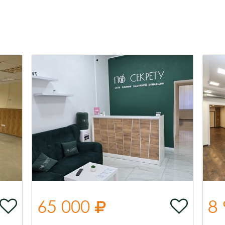
65 000
8


