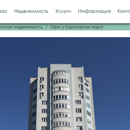
нас
Недвижимость
Услуги
Информация
Конт
еская недвижимость
/
Офис у Королевских ворот