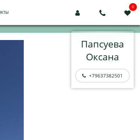
0
акты



Папсуева
Оксана
+79637382501