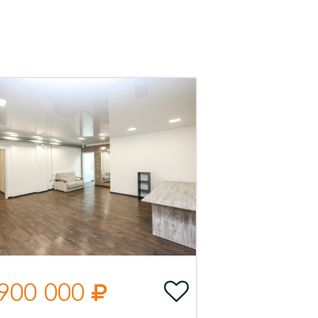
 900 000

