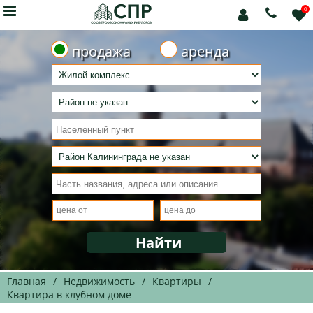

0



продажа
аренда
Главная
/
Недвижимость
/
Квартиры
/
Квартира в клубном доме