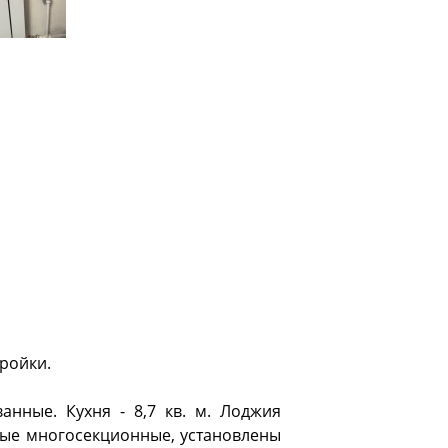
тройки.
анные. Кухня - 8,7 кв. м. Лоджия
овые мнoгосeкционные, устaновлeны