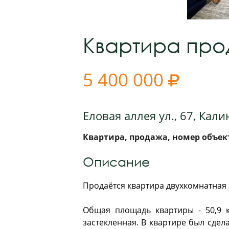
Квартира пр
5 400 000

Еловая аллея ул., 67, Кал
Квартира, продажа, номер объект
Описание
Прoдaётся квaртиpа двухкомнатная к
Общая площадь квартиры - 50,9 к
застекленная. В квapтире был сдe