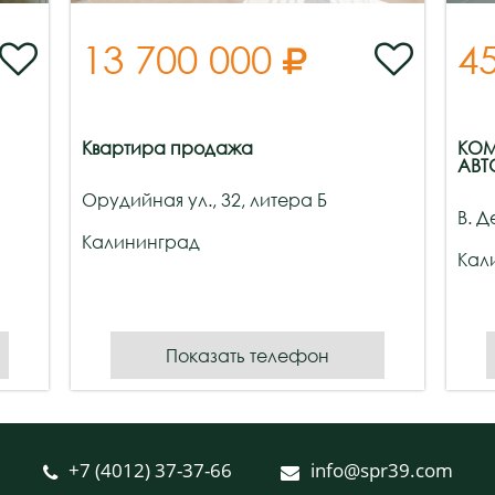
13 700 000
4



Квартира продажа
КОМ
АВТ
Орудийная ул., 32, литера Б
В. Д
Калининград
Кал
Показать телефон
+7 (4012) 37-37-66
info@spr39.com

