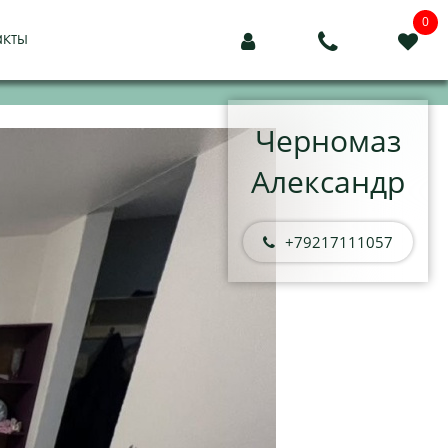
0
акты



Черномаз
Александр
+79217111057