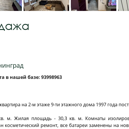
одажа
ининград
а в нашей базе: 93998963
вартира на 2-м этаже 9-ти этажного дома 1997 года пос
в. м. Жилая площадь - 30,3 кв. м. Комнаты изолиров
лан космeтичecкий peмонт, вce бaтаpeи замeнены нa н