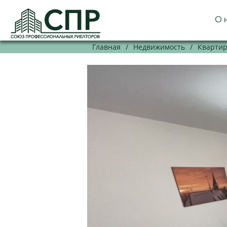
О 
Главная
/
Недвижимость
/
Кварти