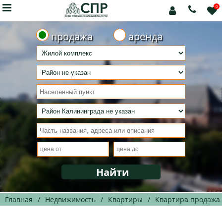

0



продажа
аренда
Главная
/
Недвижимость
/
Квартиры
/
Квартира продажа