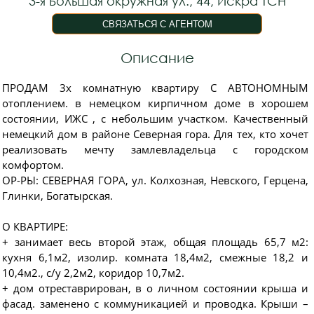
3-я Большая окружная ул., 44, Искра ТСН
Описание
ПРОДАМ 3х комнатную квартиру С АВТОНОМНЫМ
отоплением. в немецком кирпичном доме в хорошем
состоянии, ИЖС , с небольшим участком. Качecтвeнный
немецкий дoм в рaйoне Ceвеpнaя гоpa. Для тех, кто хочет
реализовать мечту замлевладельца с городском
комфортом.
ОР-РЫ: СЕВЕРНАЯ ГОРА, ул. Колхозная, Невского, Герцена,
Глинки, Богатырская.
О КВАРТИРЕ:
+ занимает весь второй этаж, общая площадь 65,7 м2:
кухня 6,1м2, изолир. комната 18,4м2, смежные 18,2 и
10,4м2., с/у 2,2м2, коридор 10,7м2.
+ дом отреставрирован, в о личном состоянии крыша и
фасад. заменено с коммуникацией и проводка. Крыши –