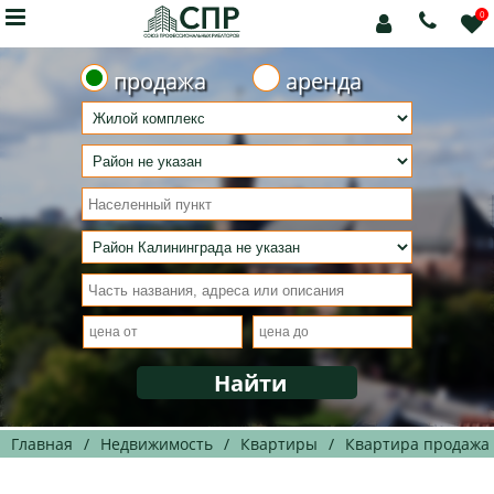

0



продажа
аренда
Главная
/
Недвижимость
/
Квартиры
/
Квартира продажа