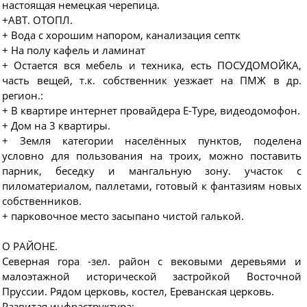
настоящая немецкая черепица.
+АВТ. ОТОПЛ.
+ Вода с хорошим напором, канализация септк
+ На полу кафель и ламинат
+ Остается вся мебель и техника, есть ПОСУДОМОЙКА,
часть вещей, т.к. собственник уезжает на ПМЖ в др.
регион.:
+ В квартире интернет провайдера Е-Тyре, видеодомофон.
+ Дом на 3 квартиры.
+ Земля категории населённых пунктов, поделена
условно для пользования на троих, можно поставить
парник, беседку и мангальную зону. участок с
пиломатериалом, паллетами, готовый к фантазиям новых
собственников.
+ парковочное место засыпано чистой галькой.
О РАЙОНЕ.
Северная гора -зел. район с вековыми деревьями и
малоэтажной исторической застройкой Восточной
Пруссии. Рядом церковь, костел, Ереванская церковь.
Развитая инфраструктура: