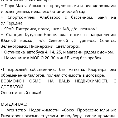
+ Парк Макса Ашмана с прогулочными и велодорожками
и освещением, недалеко ботанический сад
+ Спорткомплек Альбатрос с бассейном. Баня на
Ул.Герцена.
+ SРАR, Пятёрочка, почта, школ №8, д/с - пешком!
+ Станция Кутузово-Новое, «ласточки» в направлении
Южный вокзал, ч/з Северный , Гурьевск, Советск,
Зеленоградск, Пионерский, Светлогорск.
+ Остановка, автобуса 4, 14, 25, и магазин рядом с домом.
+ На машине к МОРЮ 20-30 мин! Выезд без пробок.
•1 взрослый собственник, без маткапа. Квартира без
обременений/залогов, полная стоимость в договоре.
ВОЗМОЖЕН ОБМЕН НА ВАШУ НЕДВИЖИМОСТЬ С
ДОПЛАТОЙ.
Оперативный показ!
МЫ ДЛЯ ВАС:
+ Агентство Недвижимости «Союз Профессиональных
Риелторов» оказывает услуги по подбору , купли-продажи,