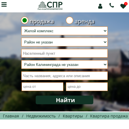

0



продажа
аренда
Главная
/
Недвижимость
/
Квартиры
/
Квартира продажа