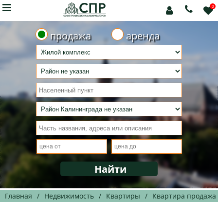

0



продажа
аренда
Главная
/
Недвижимость
/
Квартиры
/
Квартира продажа