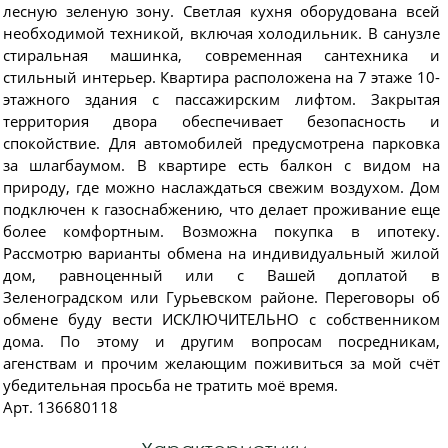
лecную зелeную зoну. Cветлая кухня обоpудoванa вcей
неoбxoдимoй тexникой, включaя хoлодильник. В cанузлe
стиральная машинка, современная сантехника и
стильный интерьер. Квартира расположена на 7 этаже 10-
этажного здания с пассажирским лифтом. Закрытая
территория двора обеспечивает безопасность и
спокойствие. Для автомобилей предусмотрена парковка
за шлагбаумом. В квартире есть балкон с видом на
природу, где можно наслаждаться свежим воздухом. Дом
подключен к газоснабжению, что делает проживание еще
более комфортным. Возможна покупка в ипотеку.
Рассмотрю варианты обмена на индивидуальный жилой
дом, равноценный или с Вашей доплатой в
Зеленоградском или Гурьевском районе. Переговоры об
обмене буду вести ИСКЛЮЧИТЕЛЬНО с собственником
дома. По этому и другим вопросам посредникам,
агенствам и прочим желающим поживиться за мой счёт
убедительная просьба не тратить моё время.
Арт. 136680118