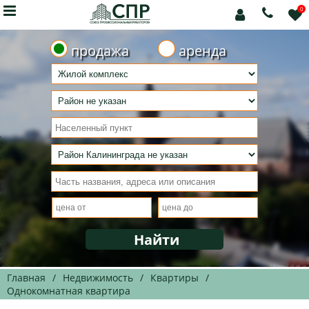

0



продажа
аренда
Главная
/
Недвижимость
/
Квартиры
/
Однокомнатная квартира