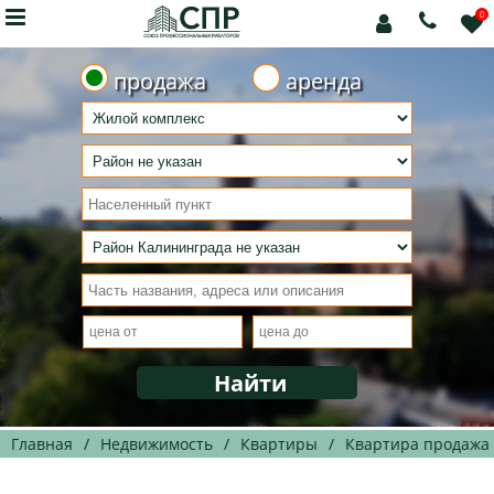

0



продажа
аренда
Главная
/
Недвижимость
/
Квартиры
/
Квартира продажа