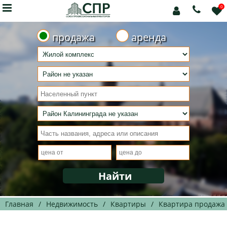

0



продажа
аренда
Главная
/
Недвижимость
/
Квартиры
/
Квартира продажа