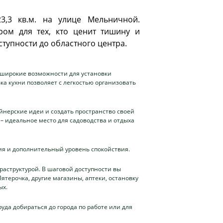
3,3 кв.м. на улице Мельничной.
ром для тех, кто ценит тишину и
ступности до областного центра.
т широкие возможности для установки
а кухни позволяет с легкостью организовать
йнерские идеи и создать пространство своей
– идеальное место для садоводства и отдыха
ния и дополнительный уровень спокойствия.
раструктурой. В шаговой доступности вы
терочка, другие магазины, аптеки, остановку
ых.
уда добираться до города по работе или для