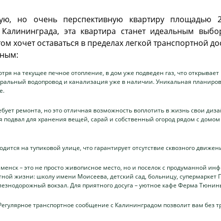
ую, но очень перспективную квартиру площадью 2
 Калининграда, эта квартира станет идеальным выбо
ом хочет оставаться в пределах легкой транспортной до
нным:
ря на текущее печное отопление, в дом уже подведен газ, что открывае
ральный водопровод и канализация уже в наличии. Уникальная планировк
е.
ебует ремонта, но это отличная возможность воплотить в жизнь свои диза
я подвал для хранения вещей, сарай и собственный огород рядом с домом 
одится на тупиковой улице, что гарантирует отсутствие сквозного движе
менск – это не просто живописное место, но и поселок с продуманной инф
ной жизни: школу имени Моисеева, детский сад, больницу, супермаркет Пя
лезнодорожный вокзал. Для приятного досуга – уютное кафе Ферма Тюнин
Регулярное транспортное сообщение с Калининградом позволит вам без тр