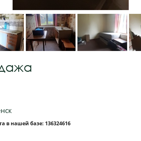
одажа
енск
а в нашей базе: 136324616