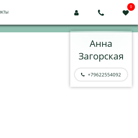
0
акты



Анна
Загорская
+79622554092