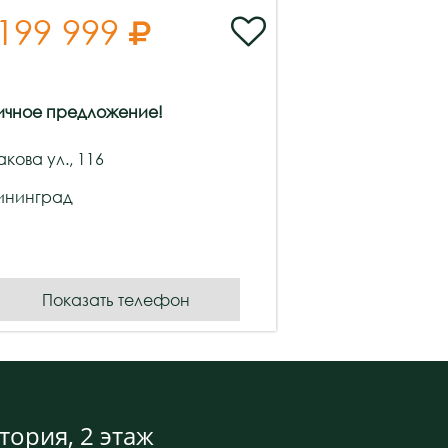
 199 999


ичное предложение!
кова ул., 116
ининград
Показать телефон
тория, 2 этаж