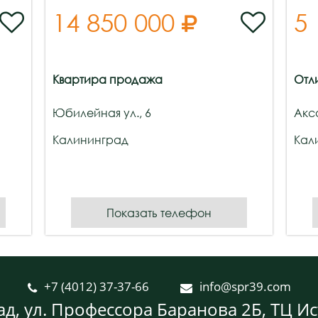
14 850 000
5



Квартира продажа
Отл
Юбилейная ул., 6
Акса
Калининград
Кал
Показать телефон
+7 (4012) 37-37-66
info@spr39.com


ад, ул. Профессора Баранова 2Б, ТЦ Ис