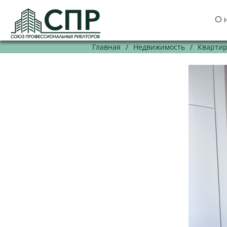
О 
Главная
/
Недвижимость
/
Кварти