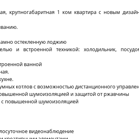
ая, крупногабаритная 1 ком квартира с новым дизай
иванию.
орамно остекленную лоджию
белью и встроенной техникой: холодильник, посуд
строенной ванной
ная.
кухне.
умных котлов с возможностью дистанционного управле
повышенной шумоизоляцией и защитой от ржавчины
ны с повышенной шумоизоляцией
углосуточное видеонаблюдение
 и креативными элементами