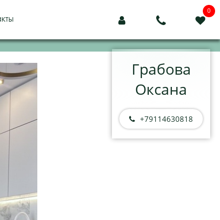
0
акты



Грабова
Оксана
+79114630818