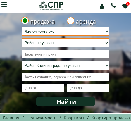

0



продажа
аренда
Главная
/
Недвижимость
/
Квартиры
/
Квартира продажа