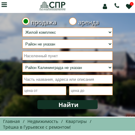

0



продажа
аренда
Главная
/
Недвижимость
/
Квартиры
/
Трёшка в Гурьевске с ремонтом!