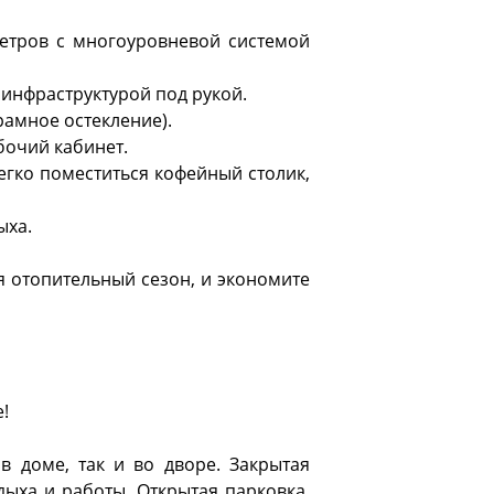
метров с многоуровневой системой
 инфраструктурой под рукой.
рамное остекление).
бочий кабинет.
егко поместиться кофейный столик,
ыха.
я отопительный сезон, и экономите
!
в доме, так и во дворе. Закрытая
дыха и работы. Открытая парковка.