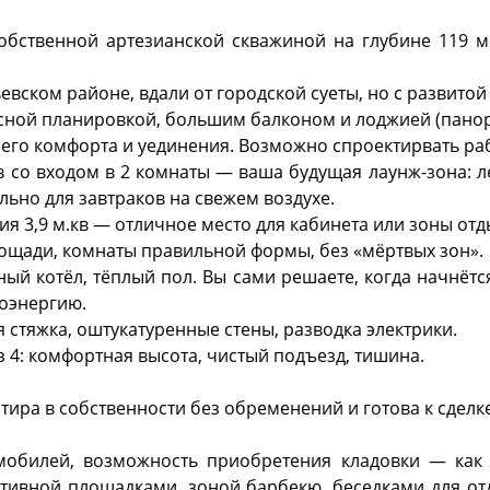
собственной артезианской скважиной на глубине 119 
евском районе, вдали от городской суеты, но с развитой
ассной планировкой, большим балконом и лоджией (пано
го комфорта и уединения. Возможно спроектирвать ра
в со входом в 2 комнаты — ваша будущая лаунж-зона: л
льно для завтраков на свежем воздухе.
я 3,9 м.кв — отличное место для кабинета или зоны отд
площади, комнаты правильной формы, без «мёртвых зон».
ый котёл, тёплый пол. Вы сами решаете, когда начнётс
роэнергию.
 стяжка, оштукатуренные стены, разводка электрики.
з 4: комфортная высота, чистый подъезд, тишина.
ртира в собственности без обременений и готова к сделке
мобилей, возможность приобретения кладовки — как 
ртивной площадками, зоной барбекю, беседками для от