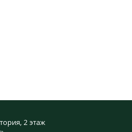
тория, 2 этаж
в»