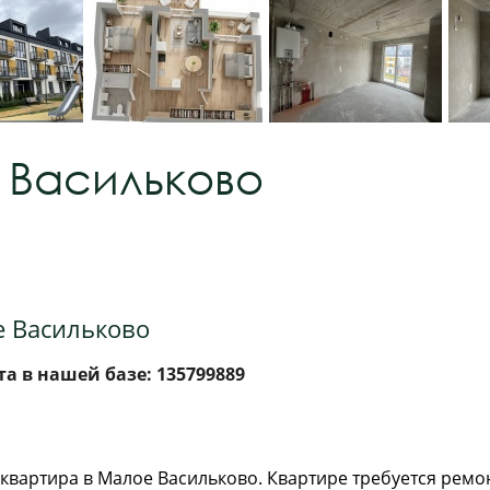
в Васильково
е Васильково
а в нашей базе: 135799889
квартира в Малое Васильково. Квартире требуется ремон