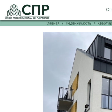
О 
Главная
/
Недвижимость
/
Кварти