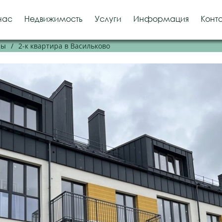
нас
Недвижимость
Услуги
Информация
Конт
ры
/
2-к квартира в Васильково