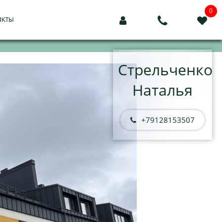
0
акты



Стрельченко
Наталья
+79128153507