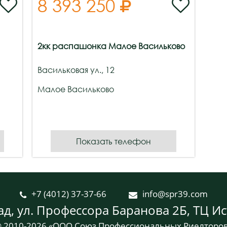
8 393 250



2кк распашонка Малое Васильково
Васильковая ул., 12
Малое Васильково
Показать телефон
+7 (4012) 37-37-66
info@spr39.com


ад, ул. Профессора Баранова 2Б, ТЦ Ис
 2010-2026 «ООО Союз Профессиональных Риелторо