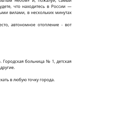
рытым небом» и, пожалуй, самый
удете, что находитесь в России —
ными вилами, в нескольких минутах
есто, автономное отопление - вот
р. Городская больница № 1, детская
 другие.
хать в любую точку города.