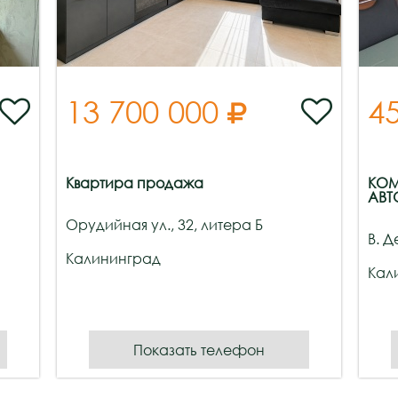
13 700 000
4



Квартира продажа
КОМ
АВТ
Орудийная ул., 32, литера Б
В. Д
Калининград
Кал
Показать телефон