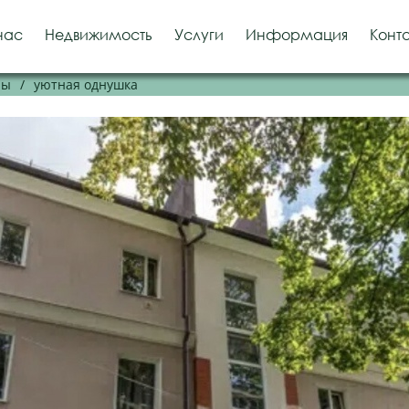
нас
Недвижимость
Услуги
Информация
Конт
ры
/
уютная однушка