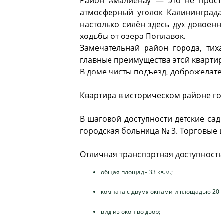
Район Амалиенау — это не прост
атмосферный уголок Калининграда
настолько силён здесь дух довоен
ходьбы от озера Поплавок.
Замечательнай район города, тих
главные преимущества этой квартир
В доме чисты подъезд, доброжелател
Квартира в историческом районе гор
В шаговой доступности детские сад
городская больница № 3. Торговые ц
Отличная транспортная доступность:
общая площадь 33 кв.м.;
комната с двумя окнами и площадью 20 к
вид из окон во двор;