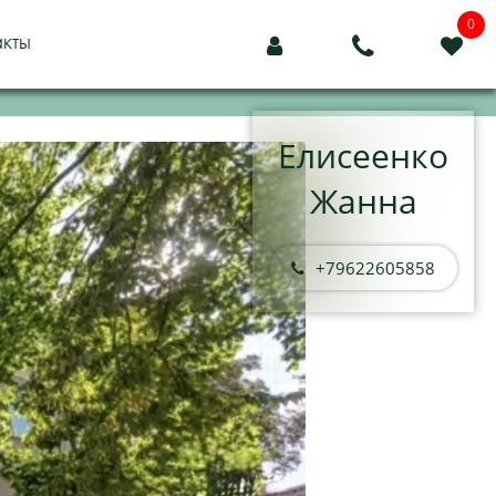
0
акты



Елисеенко
Жанна
+79622605858