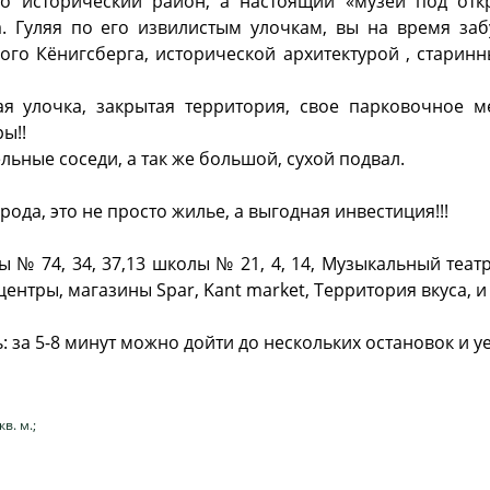
о исторический район, а настоящий «музей под отк
. Гуляя по его извилистым улочкам, вы на время заб
ного Кёнигсберга, исторической архитектурой , старин
ая улочка, закрытая территория, свое парковочное м
ы!!
ьные соседи, а так же большой, сухой подвал.
ода, это не просто жилье, а выгодная инвестиция!!!
ы № 74, 34, 37,13 школы № 21, 4, 14, Музыкальный теат
ентры, магазины Spar, Kant market, Территория вкуса, и
 за 5-8 минут можно дойти до нескольких остановок и уе
в. м.;