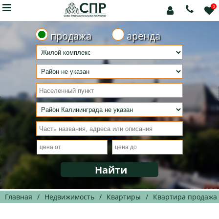

0



продажа
аренда
Главная
/
Недвижимость
/
Квартиры
/
Квартира продажа