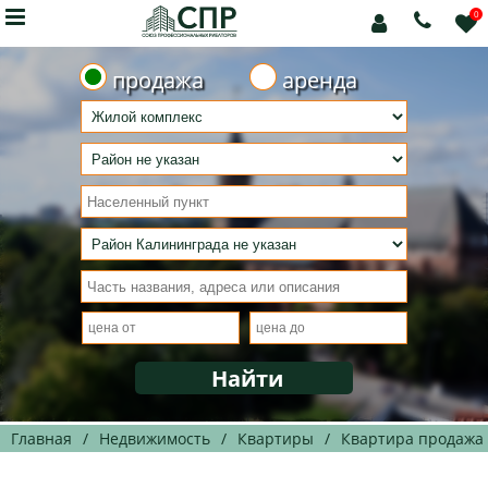

0



продажа
аренда
Главная
/
Недвижимость
/
Квартиры
/
Квартира продажа