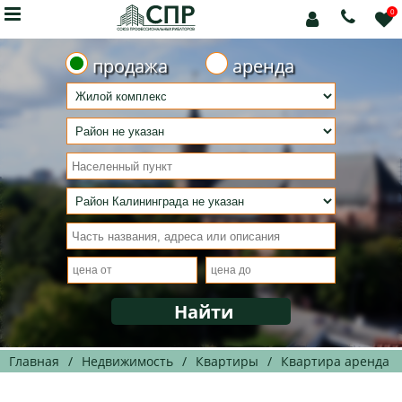

0



продажа
аренда
Главная
/
Недвижимость
/
Квартиры
/
Квартира аренда