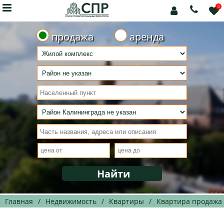

0



продажа
аренда
Главная
/
Недвижимость
/
Квартиры
/
Квартира продажа