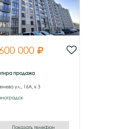
 600 000


ртира продажа
енева ул., 16А, к 3
еноградск
Показать телефон