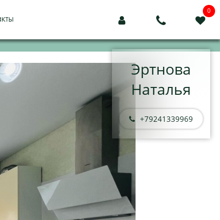
0
акты



Эртнова
Наталья
+79241339969