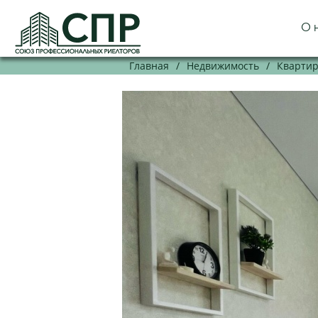
О 
Главная
/
Недвижимость
/
Кварти