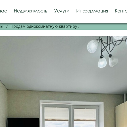
нас
Недвижимость
Услуги
Информация
Конт
ры
/
Продам однокомнатную квартиру .