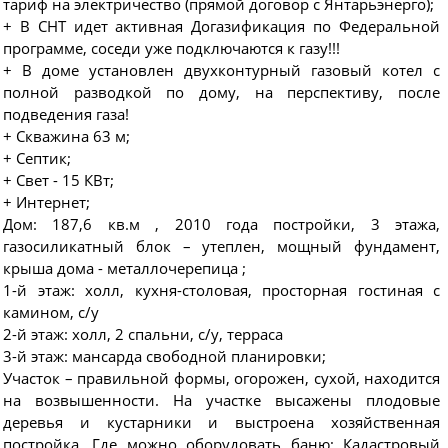
тариф на электричество (прямой договор с Янтарьэнерго);
+ В СНТ идет активная Догазификация по Федеральной
программе, соседи уже подключаются к газу!!!
+ В доме установлен двухконтурный газовый котел с
полной разводкой по дому, на перспективу, после
подведения газа!
+ Скважина 63 м;
+ Септик;
+ Свет - 15 КВт;
+ Интернет;
Дом: 187,6 кв.м , 2010 года постройки, 3 этажа,
газосиликатный блок – утеплен, мощный фундамент,
крыша дома - металлочерепица ;
1-й этаж: холл, кухня-столовая, просторная гостиная с
камином, с/у
2-й этаж: холл, 2 спальни, с/у, терраса
3-й этаж: мансарда свободной планировки;
Участок – правильной формы, огорожен, сухой, находится
на возвышенности. На участке высажены плодовые
деревья и кустарники и выстроена хозяйственная
постройка. Где можно оборудовать баню; Кадастровый