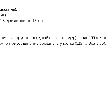
кважина);
ик)
В, две линии по 15 квт
ия (газ трубопроводный не газгольдер) около200 метр
ожно присоединение соседнего участка 0,25 га Все в со