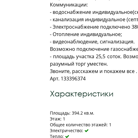
Коммуникации:
- водоснабжение индивидуальное(с
- канализация индивидуальное (септ
- Электроснабжение подключено 380 
- Отопление индивидуальное;
- видеонаблюдение, сигнализация.
Возможно подключение газоснабжен
- площадь участка 25,5 соток. Возм
разумный торг уместен.
Звоните, расскажем и покажем все .
Арт. 133396374
Характеристики
Площадь: 394.2 кв.м.
Этаж: 1
Общее количество этажей: 1
Электричество:

Тепло:
