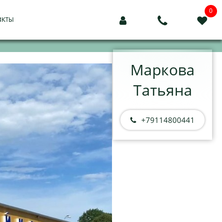
0
акты



Маркова
Татьяна
+79114800441