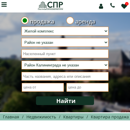

0



продажа
аренда
Главная
/
Недвижимость
/
Квартиры
/
Квартира продажа