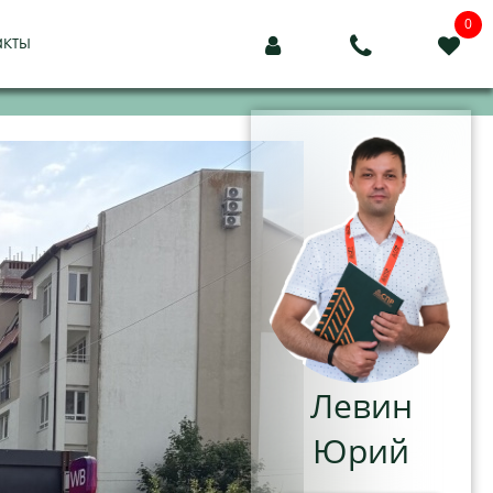
0
акты



Левин
Юрий