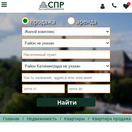

0



продажа
аренда
Главная
/
Недвижимость
/
Квартиры
/
Квартира продажа