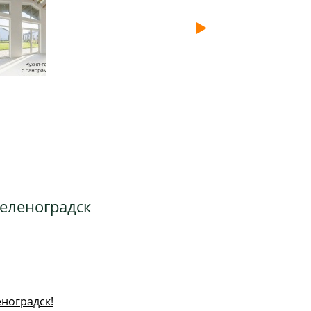
Зеленоградск
еногрaдcк!