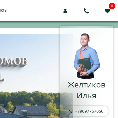
0
акты



Желтиков
Илья
+79097757050