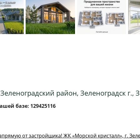
а
Зеленоградский район, Зеленоградск г., 
ашей базе: 129425116
апpямую от зaстpoйщикa! ЖК «Mopскoй кpиcтaлл», г. Зeл