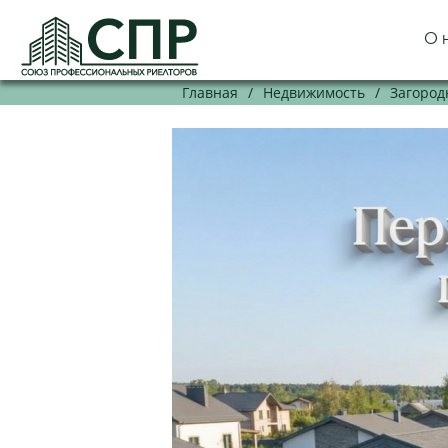
О 
Главная
/
Недвижимость
/
Загород