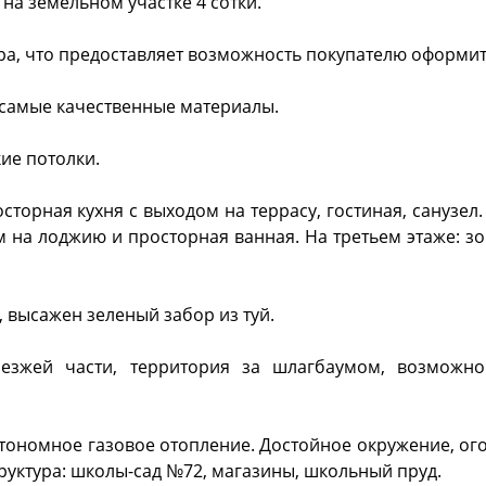
на земельном участке 4 сотки.
а, что предоставляет возможность покупателю оформить
 самые качественные материалы.
ие потолки.
сторная кухня с выходом на террасу, гостиная, санузел
м на лоджию и просторная ванная. На третьем этаже: з
 высажен зеленый забор из туй.
оезжей части, территория за шлагбаумом, возможно
тономное газовое отопление. Достойное окружение, ог
руктура: школы-сад №72, магазины, школьный пруд.