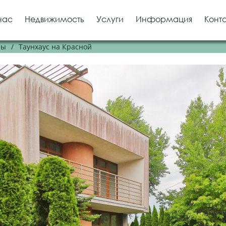
нас
Недвижимость
Услуги
Информация
Конт
ры
/
Таунхаус на Красной