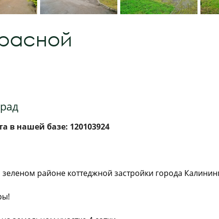
Красной
град
а в нашей базе: 120103924
зеленом районе коттеджной застройки города Калинингр
ры!