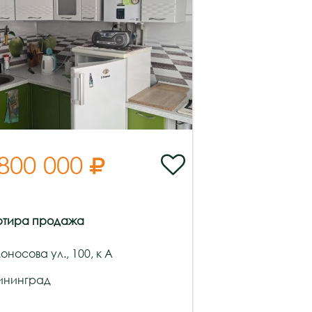
 800 000


ртира продажа
носова ул., 100, к А
ининград