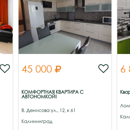
45 000
6



КОМФОРТНАЯ КВАРТИРА С
Ква
АВТОНОМКОЙ!
Ломо
В. Денисова ул., 12, к 61
Кал
Калининград