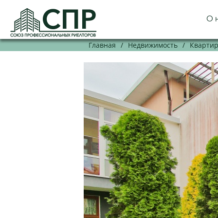
О 
Главная
/
Недвижимость
/
Кварти