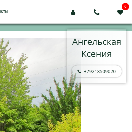
0
акты



Ангельская
Ксения
+79218509020