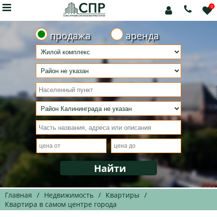

0



продажа
аренда
Главная
/
Недвижимость
/
Квартиры
/
Квартира в самом центре города