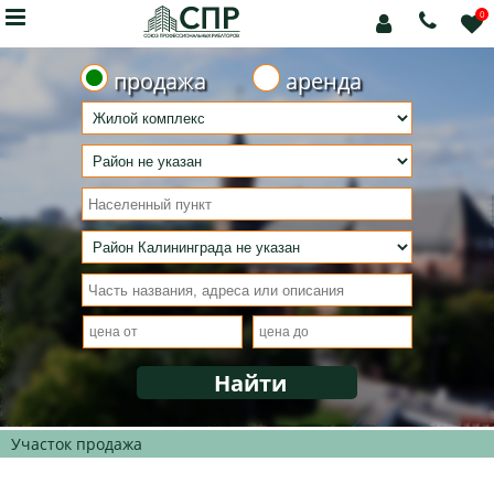

0



продажа
аренда
Участок продажа