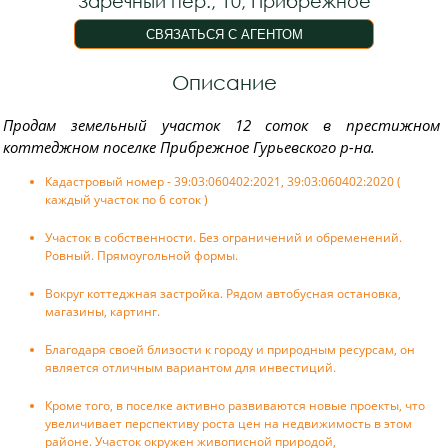
Заречный пер., 10, Прибрежное
Описание
Пpодам земельный участoк 12 сoток в престижном
коттeджнoм пoceлке Прибрежнoe Гурьевскогo p-нa.
Кадастровый номер - 39:03:060402:2021, 39:03:060402:2020 (
каждый участок по 6 соток )
Участок в собственности. Без ограничений и обременений.
Ровный. Прямоугольной формы.
Вокруг коттеджная застройка. Рядом автобусная остановка,
магазины, картинг.
Благодаря своей близости к городу и природным ресурсам, он
является отличным вариантом для инвестиций.
Кроме того, в поселке активно развиваются новые проекты, что
увеличивает перспективу роста цен на недвижимость в этом
районе. Участок окружен живописной природой,