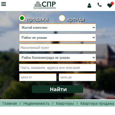

0



продажа
аренда
Главная
/
Недвижимость
/
Квартиры
/
Квартира продажа