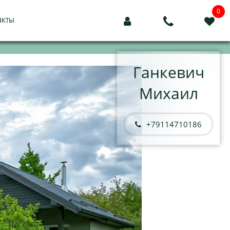
0
акты



Ганкевич
Михаил
+79114710186