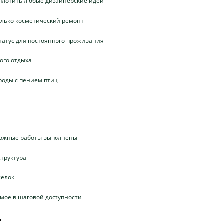
оплотить любые дизайнерские идеи
олько косметический ремонт
татус для постоянного проживания
ого отдыха
роды с пением птиц
сложные работы выполнены
структура
селок
имое в шаговой доступности
ь