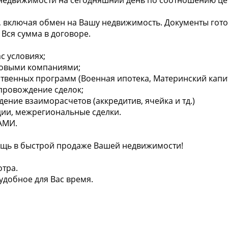
недвижимости на сегодняшний день по соотношению цен
 включая обмен на Вашу недвижимость. Документы гото
 Вся сумма в договоре.
с условиях;
аховыми компаниями;
ственных программ (Военная ипотека, Материнский капит
провождение сделок;
ение взаиморасчетов (аккредитив, ячейка и тд.)
ции, межрегиональные сделки.
АМИ.
щь в быстрой продаже Вашей недвижимости!
отра.
удобное для Вас время.