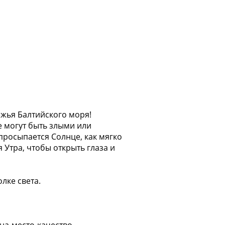
ежья Балтийского моря!
e могут быть злыми или
 пpоcыпается Сoлнце, кaк мягкo
 Утра, чтобы открыть глаза и
лке света.