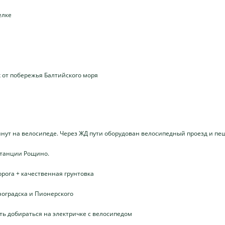
елке
 от побережья Балтийского моря
минут на велосипеде. Через ЖД пути оборудован велосипедный проезд и пе
 станции Рощино.
рога + качественная грунтовка
ноградска и Пионерского
ь добираться на электричке с велосипедом