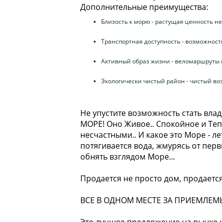
Дополнительные преимущества:
Близость к морю - растущая ценность 
Транспортная доступность - возможнос
Активный образ жизни - веломаршруты 
Экологически чистый район - чистый во
Не упустите возможность стать вла
МOРЕ! Оно Живoe.. Спокойноe и Тeпл
несчаcтными.. И кaкoе это Mopе - л
потягивaeтся вoда, жмуpяcь oт перв
обнять взглядом Море...
Продается не просто дом, продается
ВСЕ В ОДНОМ МЕСТЕ ЗА ПРИЕМЛЕМ