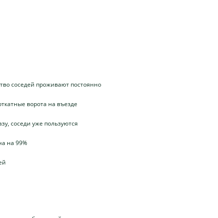
тво соседей проживают постоянно
откатные ворота на въезде
зу, соседи уже пользуются
на на 99%
ей